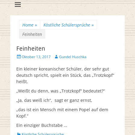
Flötenreihe
Huschka-Bähr
Suche
nach:
Home
»
Köstliche Schülersprüche
»
Feinheiten
Feinheiten
Veröffentlicht
Autor
Oktober 13, 2017
Gundel Huschka
am
Ein kleiner koreanischer Schüler, der sehr gut
deutsch spricht, spielt ein Stück, das „Trotzkopf“
heißt.
„Weißt du denn, was „Trotzkopf“ bedeutet?“
„Ja, das weiß ich“, sagt er ganz ernst,
„das ist ein Mensch mit einem Popel auf dem
Kopf.“
Ein einziger Buchstabe …
Kategorien
Köstliche Schülersprüche