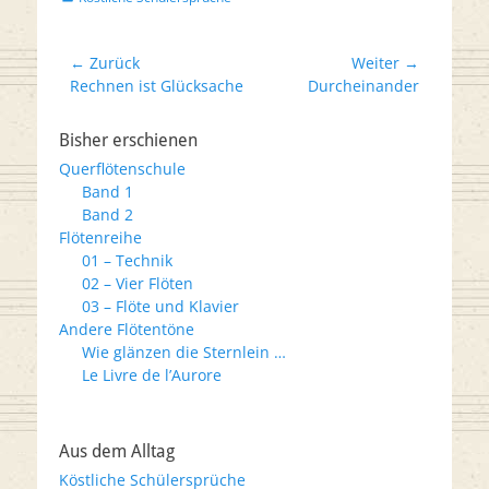
Beitrags-
← Zurück
Weiter →
Vorheriger
Nächster
Rechnen ist Glücksache
Durcheinander
Navigation
Beitrag:
Beitrag:
Bisher erschienen
Querflötenschule
Band 1
Band 2
Flötenreihe
01 – Technik
02 – Vier Flöten
03 – Flöte und Klavier
Andere Flötentöne
Wie glänzen die Sternlein …
Le Livre de l’Aurore
Aus dem Alltag
Köstliche Schülersprüche