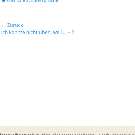
Köstliche Schülersprüche
Beitrags-
← Zurück
Vorheriger
Nächst
Ich konnte nicht üben, weil … – 2
Navigation
Beitrag:
Beitrag