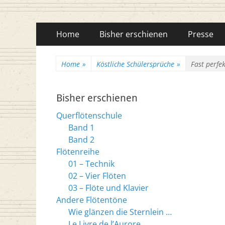
Flötenreihe Husc
Primäres
Zum
Home
Bisher erschienen
Presse
Inhalt
Menü
springen
Home
»
Köstliche Schülersprüche
»
Fast perfe
Bisher erschienen
Querflötenschule
Band 1
Band 2
Flötenreihe
01 – Technik
02 – Vier Flöten
03 – Flöte und Klavier
Andere Flötentöne
Wie glänzen die Sternlein …
Le Livre de l’Aurore