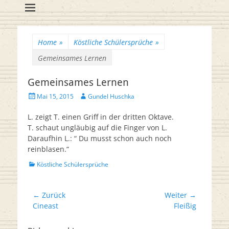
Flötenreihe
Huschka-Bähr
Suche
nach:
Home
»
Köstliche Schülersprüche
»
Gemeinsames Lernen
Gemeinsames Lernen
Veröffentlicht
Autor
Mai 15, 2015
Gundel Huschka
am
L. zeigt T. einen Griff in der dritten Oktave.
T. schaut ungläubig auf die Finger von L.
Daraufhin L.: “ Du musst schon auch noch
reinblasen.“
Kategorien
Köstliche Schülersprüche
Beitrags-
← Zurück
Weiter →
Vorheriger
Nächster
Cineast
Fleißig
Navigation
Beitrag:
Beitrag: