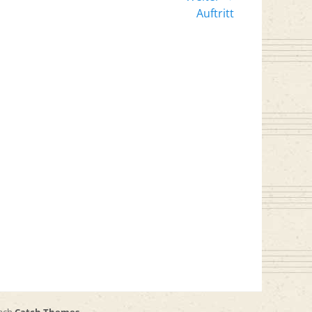
er
Auftritt
: