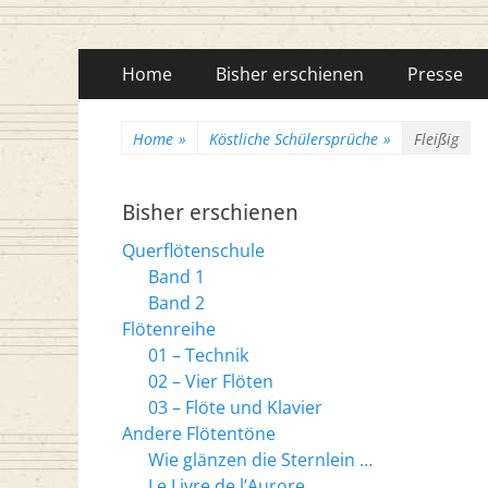
Flötenreihe Husc
Primäres
Zum
Home
Bisher erschienen
Presse
Inhalt
Menü
springen
Home
»
Köstliche Schülersprüche
»
Fleißig
Bisher erschienen
Querflötenschule
Band 1
Band 2
Flötenreihe
01 – Technik
02 – Vier Flöten
03 – Flöte und Klavier
Andere Flötentöne
Wie glänzen die Sternlein …
Le Livre de l’Aurore