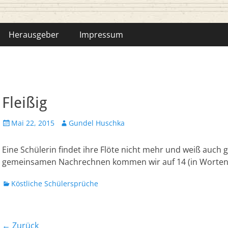
hka-Bähr
Herausgeber
Impressum
Fleißig
Veröffentlicht
Autor
Mai 22, 2015
Gundel Huschka
am
Eine Schülerin findet ihre Flöte nicht mehr und weiß auch ga
gemeinsamen Nachrechnen kommen wir auf 14 (in Worten: 
Kategorien
Köstliche Schülersprüche
Beitrags-
← Zurück