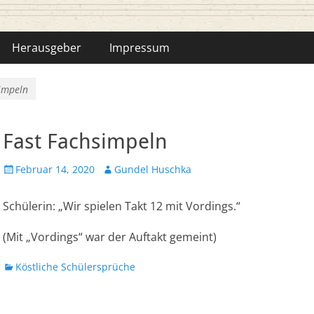
hka-Bähr
Herausgeber
Impressum
impeln
Fast Fachsimpeln
Veröffentlicht
Autor
Februar 14, 2020
Gundel Huschka
am
Schülerin: „Wir spielen Takt 12 mit Vordings.“
(Mit „Vordings“ war der Auftakt gemeint)
Kategorien
Köstliche Schülersprüche