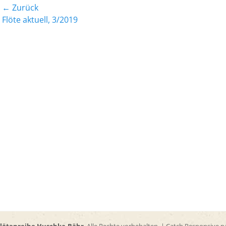
Beitrags-
← Zurück
Vorheriger
Nächst
Flöte aktuell, 3/2019
Navigation
Beitrag:
Beitrag