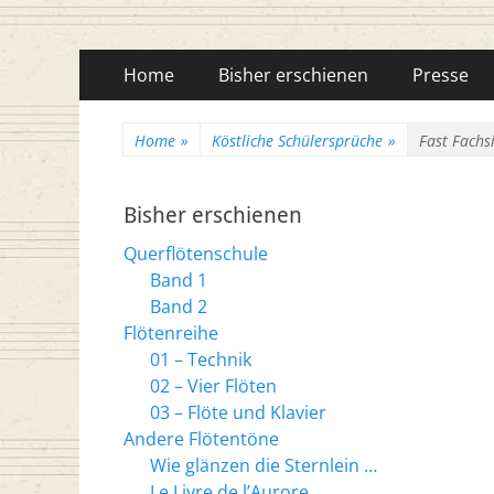
Flötenreihe Husc
Primäres
Zum
Home
Bisher erschienen
Presse
Inhalt
Menü
springen
Home
»
Köstliche Schülersprüche
»
Fast Fachs
Bisher erschienen
Querflötenschule
Band 1
Band 2
Flötenreihe
01 – Technik
02 – Vier Flöten
03 – Flöte und Klavier
Andere Flötentöne
Wie glänzen die Sternlein …
Le Livre de l’Aurore