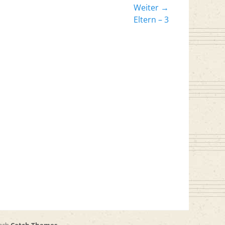
Weiter →
er
Eltern – 3
: