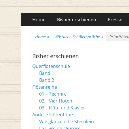
Flötenreihe Husc
Primäres
Zum
Home
Bisher erschienen
Presse
Inhalt
Menü
springen
Home
»
Köstliche Schülersprüche
»
Prioritäte
Bisher erschienen
Querflötenschule
Band 1
Band 2
Flötenreihe
01 – Technik
02 – Vier Flöten
03 – Flöte und Klavier
Andere Flötentöne
Wie glänzen die Sternlein …
Le Livre de l’Aurore