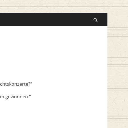
Suche
nach:
Suchen
achtskonzerte?“
alem gewonnen.“