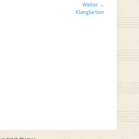
Weiter →
er
Klangfarben
: