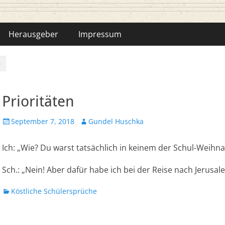
hka-Bähr
Herausgeber
Impressum
n
Prioritäten
Veröffentlicht
Autor
September 7, 2018
Gundel Huschka
am
Ich: „Wie? Du warst tatsächlich in keinem der Schul-Weihn
Sch.: „Nein! Aber dafür habe ich bei der Reise nach Jerus
Kategorien
Köstliche Schülersprüche