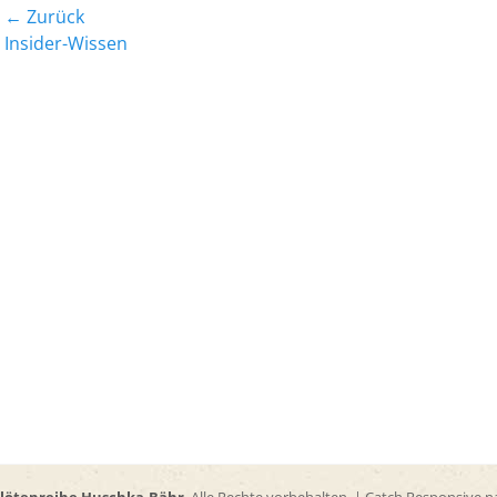
Beitrags-
← Zurück
Vorheriger
Nächst
Insider-Wissen
Navigation
Beitrag:
Beitrag