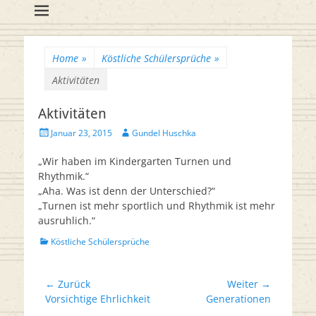
Flötenreihe
Huschka-Bähr
Suche
nach:
Home
»
Köstliche Schülersprüche
»
Aktivitäten
Aktivitäten
Veröffentlicht
Autor
Januar 23, 2015
Gundel Huschka
am
„Wir haben im Kindergarten Turnen und
Rhythmik.“
„Aha. Was ist denn der Unterschied?“
„Turnen ist mehr sportlich und Rhythmik ist mehr
ausruhlich.“
Kategorien
Köstliche Schülersprüche
Beitrags-
← Zurück
Weiter →
Vorheriger
Nächster
Vorsichtige Ehrlichkeit
Generationen
Navigation
Beitrag:
Beitrag: