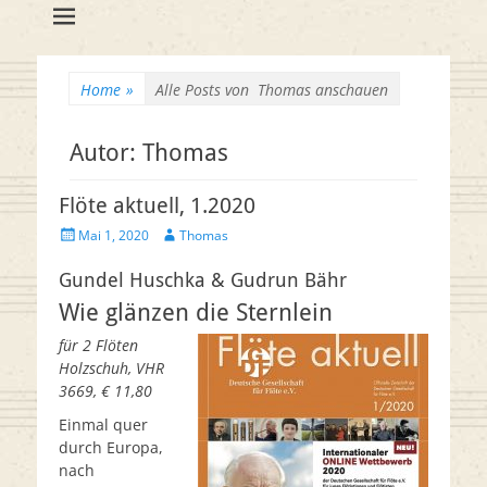
Flötenreihe
Huschka-Bähr
Suche
nach:
Home
»
Alle Posts von
Thomas anschauen
Autor:
Thomas
Flöte aktuell, 1.2020
Veröffentlicht
Autor
Mai 1, 2020
Thomas
am
Gundel Huschka & Gudrun Bähr
Wie glänzen die Sternlein
für 2 Flöten
Holzschuh, VHR
3669, € 11,80
Einmal quer
durch Europa,
nach