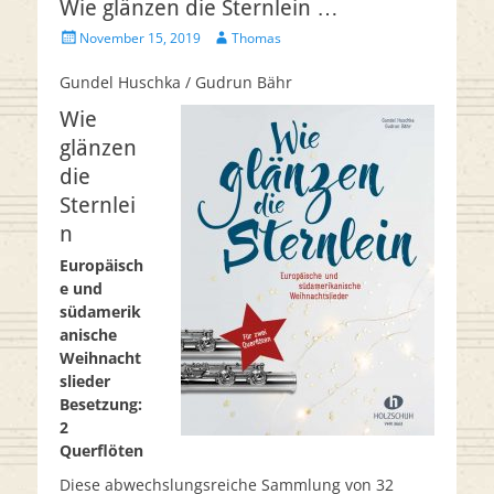
Wie glänzen die Sternlein …
Veröffentlicht
Autor
November 15, 2019
Thomas
am
Gundel Huschka / Gudrun Bähr
Wie
glänzen
die
Sternlei
n
Europäisch
e und
südamerik
anische
Weihnacht
slieder
Besetzung:
2
Querflöten
Diese abwechslungsreiche Sammlung von 32