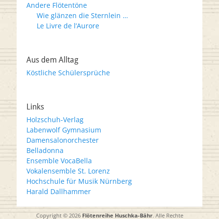
Andere Flötentöne
Wie glänzen die Sternlein …
Le Livre de l’Aurore
Aus dem Alltag
Köstliche Schülersprüche
Links
Holzschuh-Verlag
Labenwolf Gymnasium
Damensalonorchester
Belladonna
Ensemble VocaBella
Vokalensemble St. Lorenz
Hochschule für Musik Nürnberg
Harald Dallhammer
Copyright © 2026
Flötenreihe Huschka-Bähr
. Alle Rechte