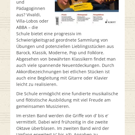
und
Pädagoginnen
aus? Vivaldi,
Villa-Lobos oder
ABBA – die
Schule bietet eine progressiv im
Schwierigkeitsgrad geordnete Sammlung von
Übungen und potenziellen Lieblingsstücken aus
Barock, Klassik, Moderne, Pop und Folklore.
Abgesehen von bewährten Klassikern findet man
auch viele spannende Neuentdeckungen. Durch
Akkordbezeichnungen bei etlichen Stücken ist
auch eine Begleitung mit Gitarre oder Klavier
leicht zu realisieren.
Die Schule ermöglicht eine fundierte musikalische
und flötistische Ausbildung mit viel Freude am
gemeinsamen Musizieren.
Im ersten Band werden die Griffe von d’ bis e’
vermittelt. Dabei wird frühzeitig in die zweite
Oktave überblasen. Im zweiten Band wird der
Umfang erweitert (c’ bis a3). Angaben zu