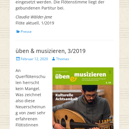
eingesetzt werden. Die Flötenstimme liegt der
gebundenen Partitur bei.
Claudia Wälder-Jene
Flöte aktuell, 1/2019
Kategorien
Presse
üben & musizieren, 3/2019
Veröffentlicht
Autor
Februar 12, 2020
Thomas
am
An
Querflötenschu
len herrscht
kein Mangel.
Was zeichnet
also diese
Neuerscheinun
g von zwei sehr
erfahrenen
Flötistinnen