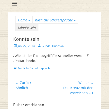
Flötenreihe
Huschka-Bähr
Suche
nach:
Home
»
Köstliche Schülersprüche
»
Könnte sein
Könnte sein
Veröffentlicht
Autor
Juni 27, 2014
Gundel Huschka
am
„Wie ist der Fachbegriff für schneller werden?“
„Rattardando.“
Kategorien
Köstliche Schülersprüche
Beitrags-
← Zurück
Weiter →
Vorheriger
Nächster
Ähnlich
Das Kreuz mit den
Navigation
Beitrag:
Beitrag:
Vorzeichen – 1
Bisher erschienen