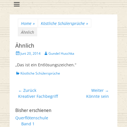
Flötenreihe
Huschka-Bähr
Suche
nach:
Home
»
Köstliche Schülersprüche
»
Ähnlich
Ähnlich
Veröffentlicht
Autor
Juni 20, 2014
Gundel Huschka
am
„Das ist ein Entlösungszeichen.“
Kategorien
Köstliche Schülersprüche
Beitrags-
← Zurück
Weiter →
Vorheriger
Nächster
Kreativer Fachbegriff
Könnte sein
Navigation
Beitrag:
Beitrag:
Bisher erschienen
Querflötenschule
Band 1