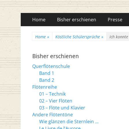
Flötenreihe Husc
Primäres
Zum
Home
Bisher erschienen
Presse
Inhalt
Menü
springen
Home
»
Köstliche Schülersprüche
»
Ich konnte
Bisher erschienen
Querflötenschule
Band 1
Band 2
Flötenreihe
01 – Technik
02 – Vier Flöten
03 – Flöte und Klavier
Andere Flötentöne
Wie glänzen die Sternlein …
Le Livre de l’Aurore