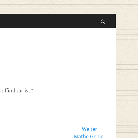
Suche
nach:
Suchen
auffindbar ist.“
Weiter →
er
Mathe Genie