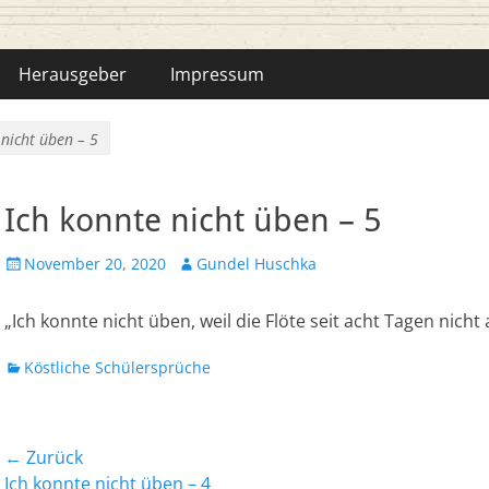
hka-Bähr
Herausgeber
Impressum
 nicht üben – 5
Ich konnte nicht üben – 5
Veröffentlicht
Autor
November 20, 2020
Gundel Huschka
am
„Ich konnte nicht üben, weil die Flöte seit acht Tagen nicht 
Kategorien
Köstliche Schülersprüche
Beitrags-
← Zurück
Vorheriger
Nächst
Ich konnte nicht üben – 4