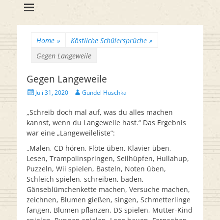
Flötenreihe
Huschka-Bähr
Suche
nach:
Home
»
Köstliche Schülersprüche
»
Gegen Langeweile
Gegen Langeweile
Veröffentlicht
Autor
Juli 31, 2020
Gundel Huschka
am
„Schreib doch mal auf, was du alles machen
kannst, wenn du Langeweile hast.“ Das Ergebnis
war eine „Langeweileliste“:
„Malen, CD hören, Flöte üben, Klavier üben,
Lesen, Trampolinspringen, Seilhüpfen, Hullahup,
Puzzeln, Wii spielen, Basteln, Noten üben,
Schleich spielen, schreiben, baden,
Gänseblümchenkette machen, Versuche machen,
zeichnen, Blumen gießen, singen, Schmetterlinge
fangen, Blumen pflanzen, DS spielen, Mutter-Kind