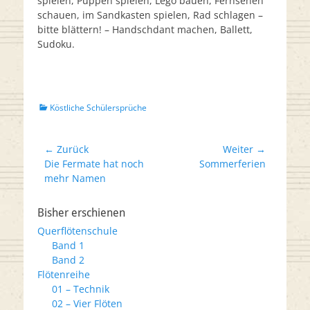
spielen, Puppen spielen, Lego bauen, Fernsehen
schauen, im Sandkasten spielen, Rad schlagen –
bitte blättern! – Handschdant machen, Ballett,
Sudoku.
Kategorien
Köstliche Schülersprüche
Beitrags-
← Zurück
Weiter →
Vorheriger
Nächster
Die Fermate hat noch
Sommerferien
Navigation
Beitrag:
Beitrag:
mehr Namen
Bisher erschienen
Querflötenschule
Band 1
Band 2
Flötenreihe
01 – Technik
02 – Vier Flöten