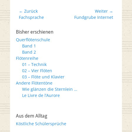
Beitrags-
← Zurück
Weiter →
Vorheriger
Nächster
Fachsprache
Fundgrube Internet
Navigation
Beitrag:
Beitrag:
Bisher erschienen
Querflötenschule
Band 1
Band 2
Flötenreihe
01 – Technik
02 – Vier Flöten
03 – Flöte und Klavier
Andere Flötentöne
Wie glänzen die Sternlein …
Le Livre de l’Aurore
Aus dem Alltag
Köstliche Schülersprüche