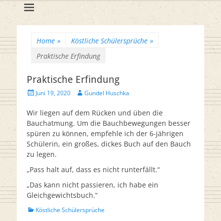
Flötenreihe
Huschka-Bähr
Suche
nach:
Home
»
Köstliche Schülersprüche
»
Praktische Erfindung
Praktische Erfindung
Veröffentlicht
Autor
Juni 19, 2020
Gundel Huschka
am
Wir liegen auf dem Rücken und üben die
Bauchatmung. Um die Bauchbewegungen besser
spüren zu können, empfehle ich der 6-jährigen
Schülerin, ein großes, dickes Buch auf den Bauch
zu legen.
„Pass halt auf, dass es nicht runterfällt.“
„Das kann nicht passieren, ich habe ein
Gleichgewichtsbuch.“
Kategorien
Köstliche Schülersprüche