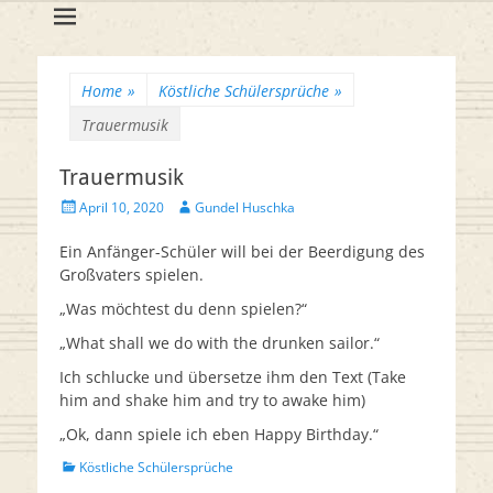
Flötenreihe
Huschka-Bähr
Suche
nach:
Home
»
Köstliche Schülersprüche
»
Trauermusik
Trauermusik
Veröffentlicht
Autor
April 10, 2020
Gundel Huschka
am
Ein Anfänger-Schüler will bei der Beerdigung des
Großvaters spielen.
„Was möchtest du denn spielen?“
„What shall we do with the drunken sailor.“
Ich schlucke und übersetze ihm den Text (Take
him and shake him and try to awake him)
„Ok, dann spiele ich eben Happy Birthday.“
Kategorien
Köstliche Schülersprüche