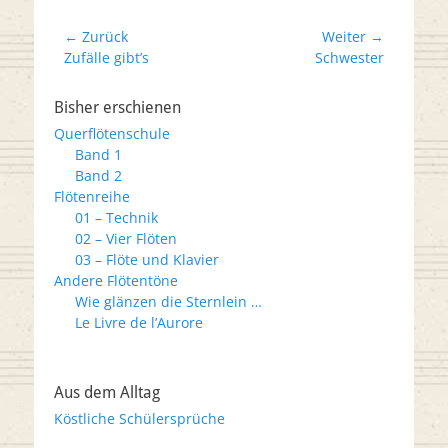
Beitrags-
← Zurück
Weiter →
Vorheriger
Nächster
Zufälle gibt’s
Schwester
Navigation
Beitrag:
Beitrag:
Bisher erschienen
Querflötenschule
Band 1
Band 2
Flötenreihe
01 – Technik
02 – Vier Flöten
03 – Flöte und Klavier
Andere Flötentöne
Wie glänzen die Sternlein …
Le Livre de l’Aurore
Aus dem Alltag
Köstliche Schülersprüche