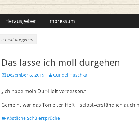
hka-Bähr
Herausgeber
Impressum
ich moll durgehen
Das lasse ich moll durgehen
Veröffentlicht
Autor
Dezember 6, 2019
Gundel Huschka
am
„Ich habe mein Dur-Heft vergessen.“
Gemeint war das Tonleiter-Heft – selbstverständlich auch m
Kategorien
Köstliche Schülersprüche