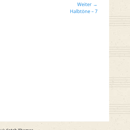
Weiter →
er
Halbtöne – 7
: