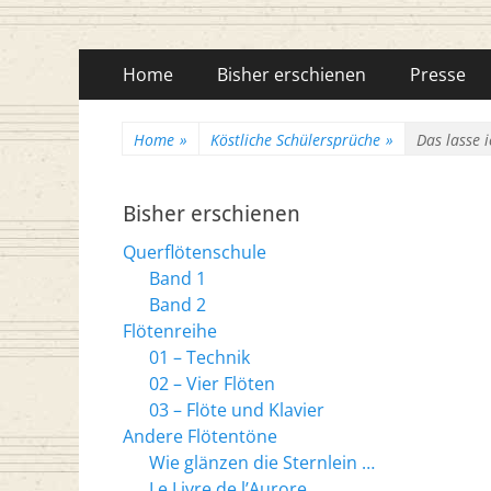
Flötenreihe Husc
Primäres
Zum
Home
Bisher erschienen
Presse
Inhalt
Menü
springen
Home
»
Köstliche Schülersprüche
»
Das lasse 
Bisher erschienen
Querflötenschule
Band 1
Band 2
Flötenreihe
01 – Technik
02 – Vier Flöten
03 – Flöte und Klavier
Andere Flötentöne
Wie glänzen die Sternlein …
Le Livre de l’Aurore