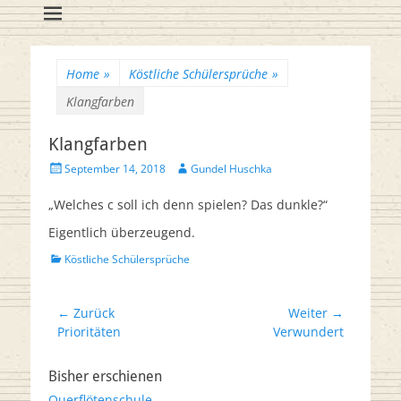
Flötenreihe
Huschka-Bähr
Suche
nach:
Home
»
Köstliche Schülersprüche
»
Klangfarben
Klangfarben
Veröffentlicht
Autor
September 14, 2018
Gundel Huschka
am
„Welches c soll ich denn spielen? Das dunkle?“
Eigentlich überzeugend.
Kategorien
Köstliche Schülersprüche
Beitrags-
← Zurück
Weiter →
Vorheriger
Nächster
Prioritäten
Verwundert
Navigation
Beitrag:
Beitrag:
Bisher erschienen
Querflötenschule