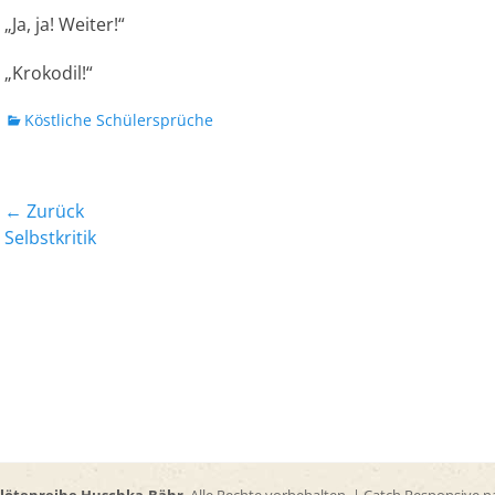
„Ja, ja! Weiter!“
„Krokodil!“
Kategorien
Köstliche Schülersprüche
Beitrags-
← Zurück
Vorheriger
Nächst
Selbstkritik
Navigation
Beitrag:
Beitrag