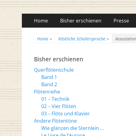
Flötenreihe Husc
Primäres
Zum
Home
Bisher erschienen
Presse
Inhalt
Menü
springen
Home
»
Köstliche Schülersprüche
»
Assoziatio
Bisher erschienen
Querflötenschule
Band 1
Band 2
Flötenreihe
01 – Technik
02 – Vier Flöten
03 – Flöte und Klavier
Andere Flötentöne
Wie glänzen die Sternlein …
Le Livre de l’Aurore