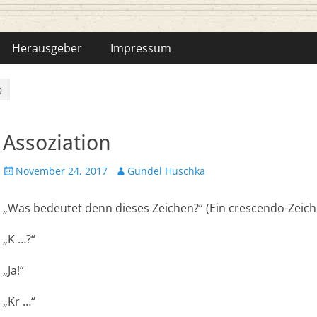
hka-Bähr
Herausgeber
Impressum
n
Assoziation
Veröffentlicht
Autor
November 24, 2017
Gundel Huschka
am
„Was bedeutet denn dieses Zeichen?“ (Ein crescendo-Zeich
„K …?“
„Ja!“
„Kr …“