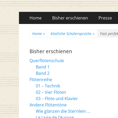
Flötenreihe Husc
Primäres
Zum
Home
Bisher erschienen
Presse
Inhalt
Menü
springen
Home
»
Köstliche Schülersprüche
»
Fast perfe
Bisher erschienen
Querflötenschule
Band 1
Band 2
Flötenreihe
01 – Technik
02 – Vier Flöten
03 – Flöte und Klavier
Andere Flötentöne
Wie glänzen die Sternlein …
Le Livre de l’Aurore