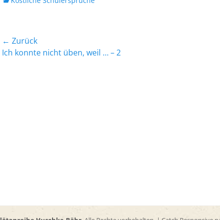
Köstliche Schülersprüche
Beitrags-
← Zurück
Vorheriger
Nächst
Ich konnte nicht üben, weil … – 2
Navigation
Beitrag:
Beitrag