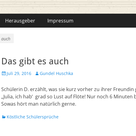
hka-Bähr
Herausgeber
Impressum
s auch
Das gibt es auch
Veröffentlicht
Autor
Juli 29, 2016
Gundel Huschka
am
Schülerin D. erzählt, was sie kurz vorher zu ihrer Freundin 
„Julia, ich hab‘ grad so Lust auf Flöte! Nur noch 6 Minuten 
Sowas hört man natürlich gerne.
Kategorien
Köstliche Schülersprüche