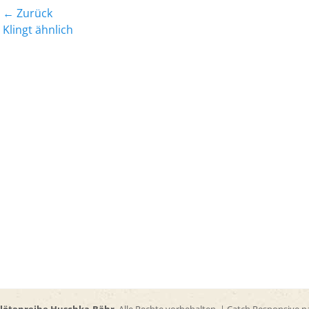
Beitrags-
← Zurück
Vorheriger
Nächst
Klingt ähnlich
Navigation
Beitrag:
Beitrag