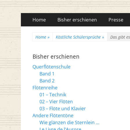
Flötenreihe Husc
Primäres
Zum
Home
Bisher erschienen
Presse
Inhalt
Menü
springen
Home
»
Köstliche Schülersprüche
»
Das gibt e
Bisher erschienen
Querflötenschule
Band 1
Band 2
Flötenreihe
01 – Technik
02 – Vier Flöten
03 – Flöte und Klavier
Andere Flötentöne
Wie glänzen die Sternlein …
Le Livre de l’Aurore