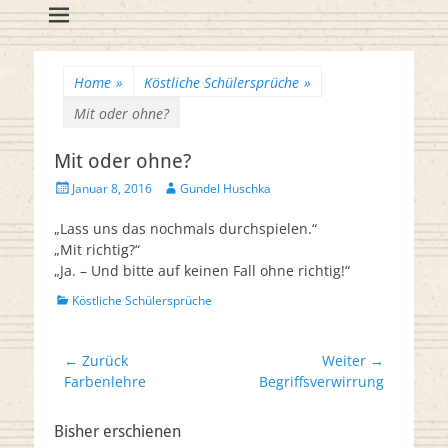
Flötenreihe
Huschka-Bähr
Suche
nach:
Home
»
Köstliche Schülersprüche
»
Mit oder ohne?
Mit oder ohne?
Veröffentlicht
Autor
Januar 8, 2016
Gundel Huschka
am
„Lass uns das nochmals durchspielen.“
„Mit richtig?“
„Ja. – Und bitte auf keinen Fall ohne richtig!“
Kategorien
Köstliche Schülersprüche
Beitrags-
← Zurück
Weiter →
Vorheriger
Nächster
Farbenlehre
Begriffsverwirrung
Navigation
Beitrag:
Beitrag:
Bisher erschienen