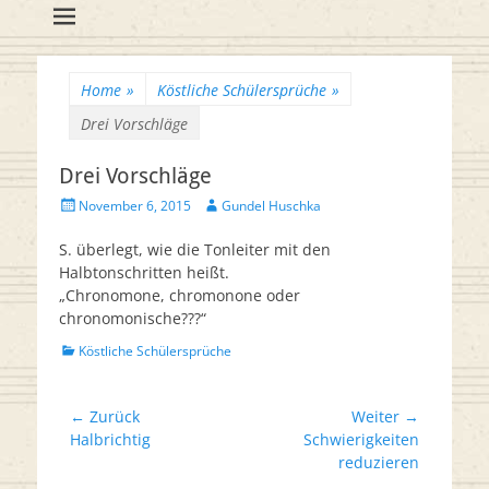
Flötenreihe
Huschka-Bähr
Suche
nach:
Home
»
Köstliche Schülersprüche
»
Drei Vorschläge
Drei Vorschläge
Veröffentlicht
Autor
November 6, 2015
Gundel Huschka
am
S. überlegt, wie die Tonleiter mit den
Halbtonschritten heißt.
„Chronomone, chromonone oder
chronomonische???“
Kategorien
Köstliche Schülersprüche
Beitrags-
← Zurück
Weiter →
Vorheriger
Nächster
Halbrichtig
Schwierigkeiten
Navigation
Beitrag:
Beitrag:
reduzieren