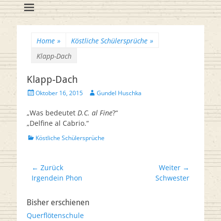
Flötenreihe
Huschka-Bähr
Suche
nach:
Home
»
Köstliche Schülersprüche
»
Klapp-Dach
Klapp-Dach
Veröffentlicht
Autor
Oktober 16, 2015
Gundel Huschka
am
„Was bedeutet
D.C. al Fine
?“
„Delfine al Cabrio.“
Kategorien
Köstliche Schülersprüche
Beitrags-
← Zurück
Weiter →
Vorheriger
Nächster
Irgendein Phon
Schwester
Navigation
Beitrag:
Beitrag:
Bisher erschienen
Querflötenschule