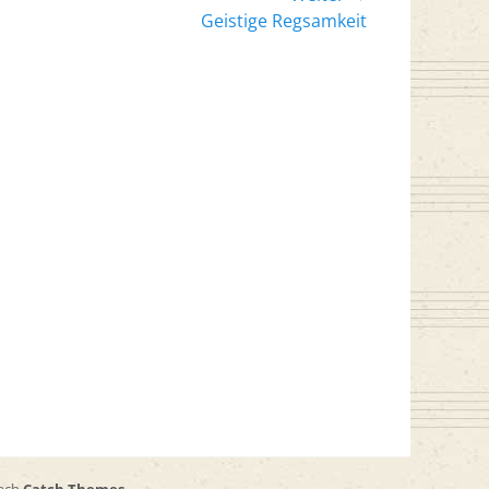
er
Geistige Regsamkeit
: