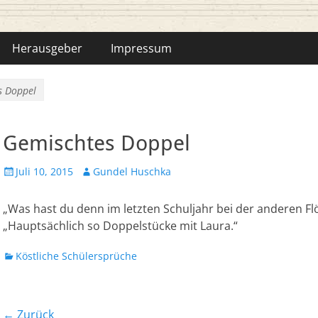
hka-Bähr
Herausgeber
Impressum
s Doppel
Gemischtes Doppel
Veröffentlicht
Autor
Juli 10, 2015
Gundel Huschka
am
„Was hast du denn im letzten Schuljahr bei der anderen Flöt
„Hauptsächlich so Doppelstücke mit Laura.“
Kategorien
Köstliche Schülersprüche
Beitrags-
← Zurück