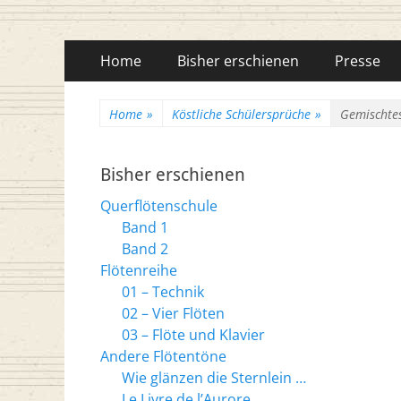
Flötenreihe Husc
Primäres
Zum
Home
Bisher erschienen
Presse
Inhalt
Menü
springen
Home
»
Köstliche Schülersprüche
»
Gemischte
Bisher erschienen
Querflötenschule
Band 1
Band 2
Flötenreihe
01 – Technik
02 – Vier Flöten
03 – Flöte und Klavier
Andere Flötentöne
Wie glänzen die Sternlein …
Le Livre de l’Aurore