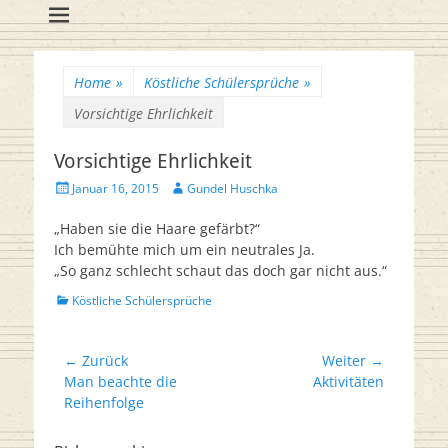
Flötenreihe
Huschka-Bähr
Suche
nach:
Home
»
Köstliche Schülersprüche
»
Vorsichtige Ehrlichkeit
Vorsichtige Ehrlichkeit
Veröffentlicht
Autor
Januar 16, 2015
Gundel Huschka
am
„Haben sie die Haare gefärbt?“
Ich bemühte mich um ein neutrales Ja.
„So ganz schlecht schaut das doch gar nicht aus.“
Kategorien
Köstliche Schülersprüche
Beitrags-
← Zurück
Weiter →
Vorheriger
Nächster
Man beachte die
Aktivitäten
Navigation
Beitrag:
Beitrag:
Reihenfolge