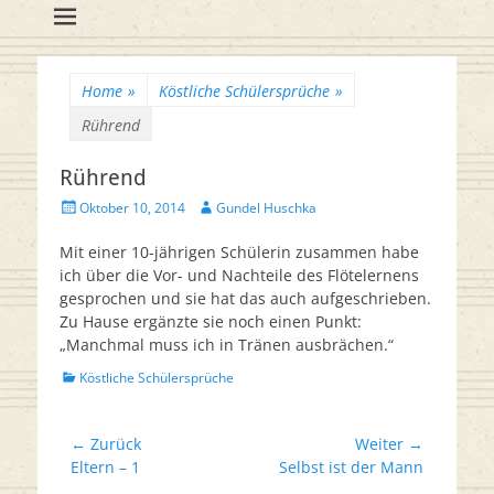
Flötenreihe
Huschka-Bähr
Suche
nach:
Home
»
Köstliche Schülersprüche
»
Rührend
Rührend
Veröffentlicht
Autor
Oktober 10, 2014
Gundel Huschka
am
Mit einer 10-jährigen Schülerin zusammen habe
ich über die Vor- und Nachteile des Flötelernens
gesprochen und sie hat das auch aufgeschrieben.
Zu Hause ergänzte sie noch einen Punkt:
„Manchmal muss ich in Tränen ausbrächen.“
Kategorien
Köstliche Schülersprüche
Beitrags-
← Zurück
Weiter →
Vorheriger
Nächster
Eltern – 1
Selbst ist der Mann
Navigation
Beitrag:
Beitrag: