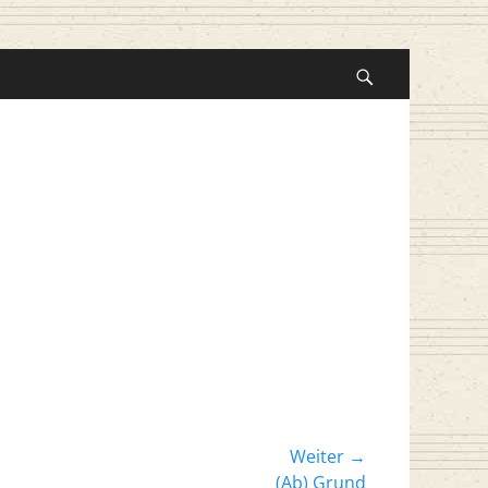
Suche
nach:
Suchen
Weiter →
er
(Ab) Grund