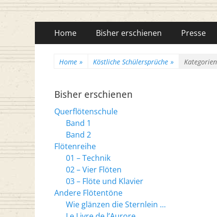
Flötenreihe Husc
Primäres
Zum
Home
Bisher erschienen
Presse
Inhalt
Menü
springen
Home
»
Köstliche Schülersprüche
»
Kategorien
Bisher erschienen
Querflötenschule
Band 1
Band 2
Flötenreihe
01 – Technik
02 – Vier Flöten
03 – Flöte und Klavier
Andere Flötentöne
Wie glänzen die Sternlein …
Le Livre de l’Aurore