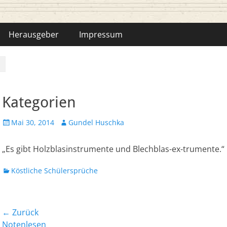
hka-Bähr
Herausgeber
Impressum
Kategorien
Veröffentlicht
Autor
Mai 30, 2014
Gundel Huschka
am
„Es gibt Holzblasinstrumente und Blechblas-ex-trumente.“
Kategorien
Köstliche Schülersprüche
Beitrags-
← Zurück
Vorheriger
Nächst
Notenlesen